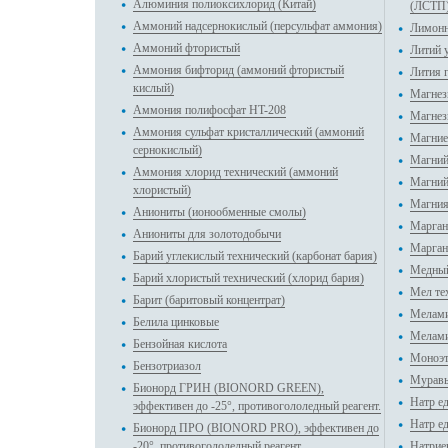
Алюминия полиоксихлорид (Китай)
(ЛСТП
Аммоний надсернокислый (персульфат аммония)
Лимонн
Аммоний фтористый
Литий 
Аммония бифторид (аммоний фтористый
Лития 
кислый)
Магнез
Аммония полифосфат HT-208
Магнез
Аммония сульфат кристаллический (аммоний
Магние
сернокислый)
Магний
Аммония хлорид технический (аммоний
Магний
хлористый)
Магния
Аниониты (ионообменные смолы)
Марган
Аниониты для золотодобычи
Марган
Барий углекислый технический (карбонат бария)
Медный
Барий хлористый технический (хлорид бария)
Мел те
Барит (баритовый концентрат)
Мелам
Белила цинковые
Мелам
Бензойная кислота
Моноэт
Бензотриазол
Муравь
Бионорд ГРИН (BIONORD GREEN),
Натр е
эффективен до -25°, противогололедный реагент.
Натр е
Бионорд ПРО (BIONORD PRO), эффективен до
-20°, противогололедный реагент.
Натрие