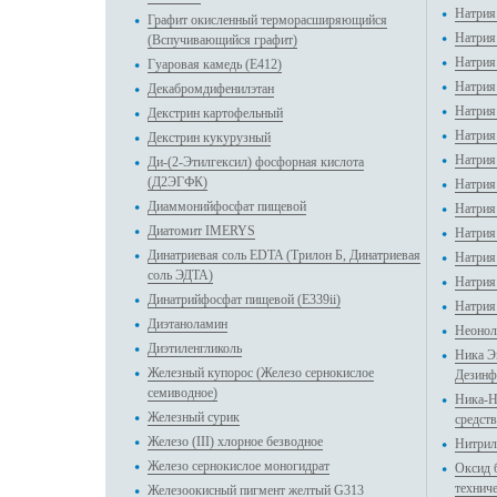
Натрия
Графит окисленный терморасширяющийся
Натрия
(Вспучивающийся графит)
Натрия
Гуаровая камедь (E412)
Натрия
Декабромдифенилэтан
Натрия
Декстрин картофельный
Натрия
Декстрин кукурузный
Натрия
Ди-(2-Этилгексил) фосфорная кислота
(Д2ЭГФК)
Натрия
Диаммонийфосфат пищевой
Натрия
Диатомит IMERYS
Натрия
Динатриевая соль EDTA (Трилон Б, Динатриевая
Натрия
соль ЭДТА)
Натрия
Динатрийфосфат пищевой (Е339ii)
Натрия
Диэтаноламин
Неонол
Диэтиленгликоль
Ника Э
Железный купорос (Железо сернокислое
Дезинф
семиводное)
Ника-Н
Железный сурик
средст
Железо (III) хлорное безводное
Нитрил
Железо сернокислое моногидрат
Оксид 
технич
Железоокисный пигмент желтый G313