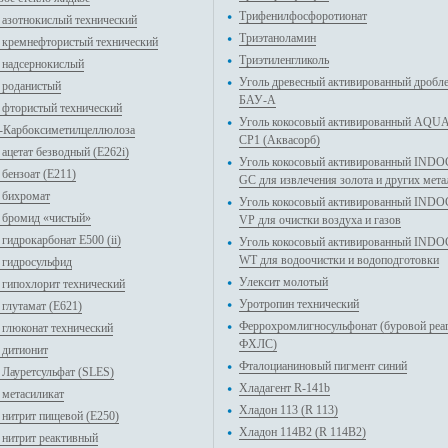
Трифенилфосфоротионат
 азотнокислый технический
Триэтаноламин
 кремнефтористый технический
Триэтиленгликоль
 надсернокислый
Уголь древесный активированный дробл
 роданистый
БАУ-А
 фтористый технический
Уголь кокосовый активированный AQ
-Карбоксиметилцеллюлоза
CP1 (Аквасорб)
ацетат безводный (Е262i)
Уголь кокосовый активированный IND
бензоат (E211)
GC для извлечения золота и других мета
 бихромат
Уголь кокосовый активированный IND
 бромид «чистый»
VP для очистки воздуха и газов
гидрокарбонат E500 (ii)
Уголь кокосовый активированный IND
WT для водоочистки и водоподготовки
 гидросульфид
Улексит молотый
 гипохлорит технический
Уротропин технический
 глутамат (E621)
Феррохромлигносульфонат (буровой реа
 глюконат технический
ФХЛС)
 дитионит
Фталоцианиновый пигмент синий
 Лауретсульфат (SLES)
Хладагент R-141b
 метасиликат
Хладон 113 (R 113)
 нитрит пищевой (E250)
Хладон 114В2 (R 114B2)
 нитрит реактивный