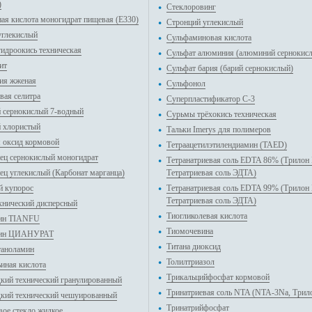
)
Стеклоровинг
ая кислота моногидрат пищевая (E330)
Стронций углекислый
углекислый
Сульфаминовая кислота
гидроокись техническая
Сульфат алюминия (алюминий сернокис
ит
Сульфат бария (барий сернокислый)
ия жженая
Сульфонол
вая селитра
Суперпластификатор С-3
 сернокислый 7-водный
Сурьмы трёхокись техническая
 хлористый
Тальки Imerys для полимеров
 оксид кормовой
Тетраацетилэтилендиамин (TAED)
ец сернокислый моногидрат
Тетранатриевая соль EDTA 86% (Трилон 
ец углекислый (Карбонат марганца)
Тетратриевая соль ЭДТА)
 купорос
Тетранатриевая соль EDTA 99% (Трилон 
Тетратриевая соль ЭДТА)
хнический дисперсный
Тиогликолевая кислота
ин TIANFU
Тиомочевина
ин ЦИАНУРАТ
Титана диоксид
аноламин
Толилтриазол
иная кислота
Трикальцийфосфат кормовой
дкий технический гранулированный
Тринатриевая соль NTA (NTA-3Na, Трил
дкий технический чешуированный
Тринатрийфосфат
вое стекло жидкое