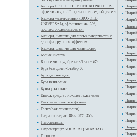
Бионорд ПРО ПЛЮС (BIONORD PRO PLUS),
Натрий
эффективен до -20°, противогололедный реагент
Натрий
Бионорд-универсальный (BIONORD
Натрий
UNIVERSAL), эффективен до -30°,
Натрий
противогололедный реагент.
Натрий
Бионорд, шампунь для любых поверхностей с
Натрий
дезинфицирующим эффектом.
Натрия 
Бионорд, шампунь для мытья дорог
Натрия 
Борная кислота
Натрия
Борное микроудобрение «Этидот-67»
Натрия
Бура безводная «Этибор-68»
Натрия 
Бура десятиводная
Натрия
Бура пятиводная
Натрия
Бутилцеллозольв
Натрия
Вимол, средство моющее техническое
Натрия
Воск парафиновый нефтяной
Натрия
Галит (соль техническая)
Натрия
Гидразин-гидрат 100%, 64%, 35%
Натрия
Гидроантрацит
Натрия
Гидроантрацит AQUALAT (АКВАЛАТ)
Натрия
Глинозем