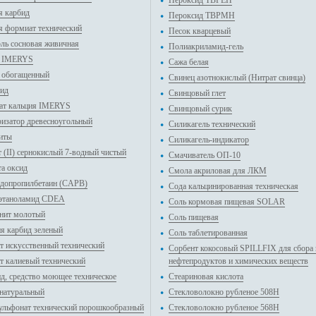
Пероксид TBPEH
я карбид
Пероксид TBPMH
я формиат технический
Песок кварцевый
ль сосновая живичная
Полиакриламид-гель
н IMERYS
Сажа белая
 обогащенный
Свинец азотнокислый (Нитрат свинца)
ид
Свинцовый глет
ат кальция IMERYS
Свинцовый сурик
изатор древесноугольный
Силикагель технический
иты
Силикагель-индикатор
 (II) сернокислый 7-водный чистый
Смачиватель ОП-10
та оксид
Смола акриловая для ЛКМ
допропилбетаин (CAPB)
Сода кальцинированная техническая
этаноламид CDEA
Соль кормовая пищевая SOLAR
нит молотый
Соль пищевая
я карбид зеленый
Соль таблетированная
т искусственный технический
Сорбент кокосовый SPILLFIX для сбора 
т калиевый технический
нефтепродуктов и химических веществ
д, средство моющее техническое
Стеариновая кислота
 натуральный
Стекловолокно рубленое 508H
ульфонат технический порошкообразный
Стекловолокно рубленое 568H