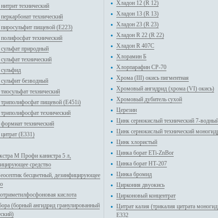
Хладон 12 (R 12)
 нитрит технический
Хладон 13 (R 13)
 перкарбонат технический
Хладон 23 (R 23)
 пиросульфит пищевой (Е223)
Хладон R 22 (R 22)
 полифосфат технический
Хладон R 407С
 сульфат природный
Хлорамин Б
 сульфат технический
Хлорпарафин CP-70
 сульфид
Хрома (III) окись пигментная
 сульфит безводный
Хромовый ангидрид (хрома (VI) окись)
 тиосульфат технический
Хромовый дубитель сухой
 триполифосфат пищевой (E451i)
Церезин
 триполифосфат технический
Цинк сернокислый технический 7-водны
 формиат технический
Цинк сернокислый технический моногид
 цитрат (E331)
Цинк хлористый
Цинка борат ETi-ZnBor
кстра М Профи канистра 5 л,
Цинка борат НТ-207
ицирующее средство
Цинка бромид
еосептик бесцветный, дезинфицирующее
во
Циркония двуокись
отриметилфосфоновая кислота
Цирконовый концентрат
бора (борный ангидрид гранулированный
Цитрат калия (трикалия цитрата моногид
еский)
E332