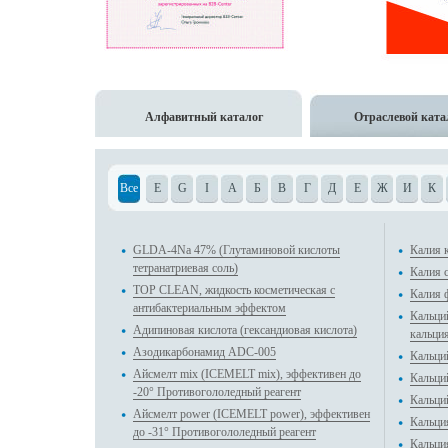
Алфавитный каталог
Отраслевой ката
Все
E
G
I
А
Б
В
Г
Д
Е
Ж
И
К
GLDA-4Na 47% (Глутаминовой кислоты
Калия 
тетранатриевая соль)
Калия с
TOP CLEAN, жидкость косметическая с
Калия 
антибактериальным эффектом
Кальци
Адипиновая кислота (гександиовая кислота)
кальци
Азодикарбонамид ADC-005
Кальци
Айсмелт mix (ICEMELT mix), эффективен до
Кальци
-20° Противогололедный реагент
Кальци
Айсмелт power (ICEMELT power), эффективен
Кальци
до -31° Противогололедный реагент
Кальци