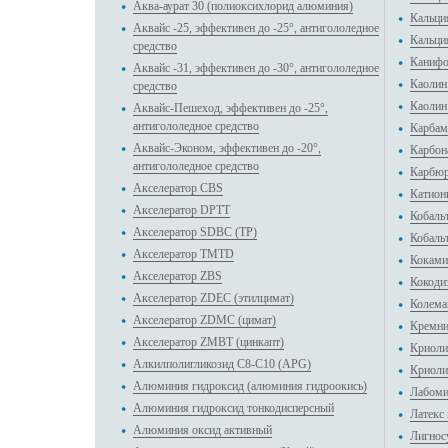
Аква-аурат 30 (полиоксихлорид алюминия)
Кальци
Аквайс -25, эффективен до -25°, антигололедное
Кальци
средство
Канифо
Аквайс -31, эффективен до -30°, антигололедное
Каоли
средство
Каолин
Аквайс-Пешеход, эффективен до -25°,
антигололедное средство
Карбам
Аквайс-Эконом, эффективен до -20°,
Карбон
антигололедное средство
Карбюр
Акселератор CBS
Катион
Акселератор DPTT
Кобальт
Акселератор SDBC (TP)
Кобаль
Акселератор TMTD
Коками
Акселератор ZBS
Кокоди
Акселератор ZDEC (этилцимат)
Колема
Акселератор ZDMC (цимат)
Кремни
Акселератор ZMBT (цинкапт)
Криоли
Алкилполигликозид С8-С10 (APG)
Криоли
Алюминия гидроксид (алюминия гидроокись)
Лабоми
Алюминия гидроксид тонкодисперсный
Латекс
Алюминия оксид активный
Лигнос