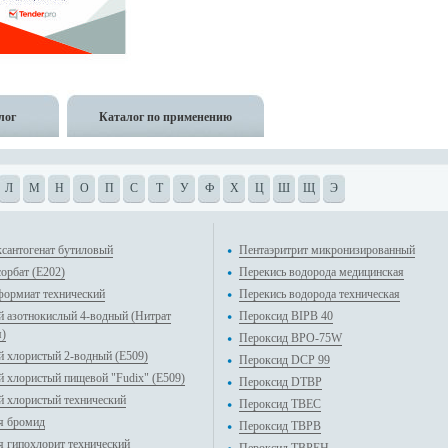
лог
Каталог по применению
Л
М
Н
О
П
С
Т
У
Ф
Х
Ц
Ш
Щ
Э
ксантогенат бутиловый
Пентаэритрит микронизированный
орбат (Е202)
Перекись водорода медицинская
формиат технический
Перекись водорода техническая
й азотнокислый 4-водный (Нитрат
Пероксид BIPB 40
я)
Пероксид BPO-75W
й хлористый 2-водный (E509)
Пероксид DCP 99
й хлористый пищевой "Fudix" (E509)
Пероксид DTBP
й хлористый технический
Пероксид TBEC
я бромид
Пероксид TBPB
я гипохлорит технический