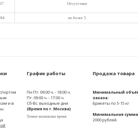
07
Отсутствие
284
не более 5
вки
График работы
Продажа товара
спортом
Пн-Пт: 09:00 ч. - 18:00 ч.
Минимальный объё
ным
Пт: 09:00 ч. - 17:00 ч.
заказа:
сии и в
Сб-Вс: выходные дни
Брикеты по 5-15 кг
ы.
(Время по г. Москва)
Минимальная сумма 
Точное московское время
да
2000 рублей.
кой