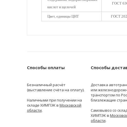
ГОСТ 63
кислот и щелочей
Цвет, единицы ЦНТ
ГОСТ 20
Способы оплаты
Способы доста
Безналичный расчёт
Доставка автотран
(выставление счёта на оплату).
или железнодорож
транспортом по Рос
Наличными при получении на
близлежащие стран
складе ХИМПЭК в
Московской
области
.
Самовывоз со скла
ХИМПЭК в
Московс
области
.