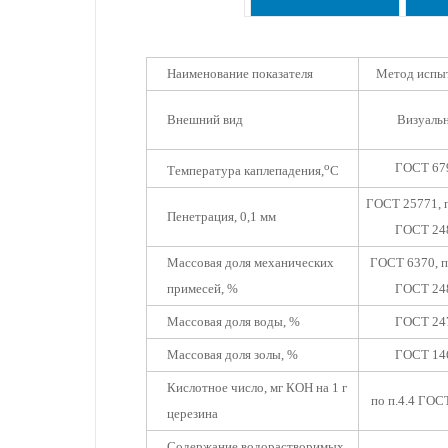
Наименование показателя
Метод испы
Внешний вид
Визуаль
о
ГОСТ 67
Температура каплепадения,
С
ГОСТ 25771, п
Пенетрация, 0,1 мм
ГОСТ 24
Массовая доля механических
ГОСТ 6370, п
примесей, %
ГОСТ 24
Массовая доля воды, %
ГОСТ 24
Массовая доля золы, %
ГОСТ 14
Кислотное число, мг КОН на 1 г
по п.4.4 ГОС
церезина
Содержание водорастворимых