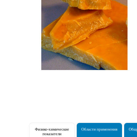
Физико-химические
Области применения
Обще
показатели