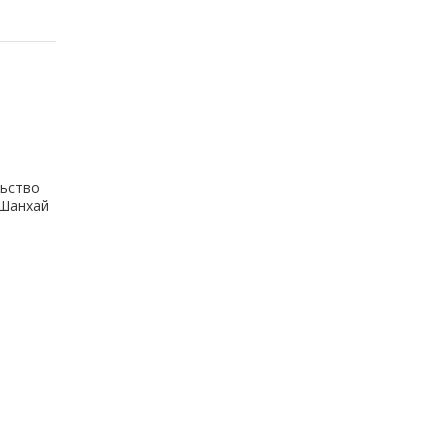
ьство
.Шанхай