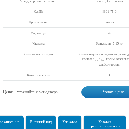
Международное название:
Ceresin, Сeresin wax
CAS№
8001-75-0
Производство
Россия
Марка/сорт
75
Упаковка
Брикеты по 5-15 кг
Химическая формула:
Смесь твердых предельных углево
состава C
-C
, преим. разветв
36
55
алифатических
Класс опасности
4
Цена:
уточняйте у менеджера
Узнать цену
е описание
Внешний вид
Упаковка
Условия
транспортировки и