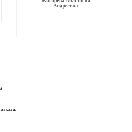
Жигарева Анастасия
Андреевна
м
заказа: