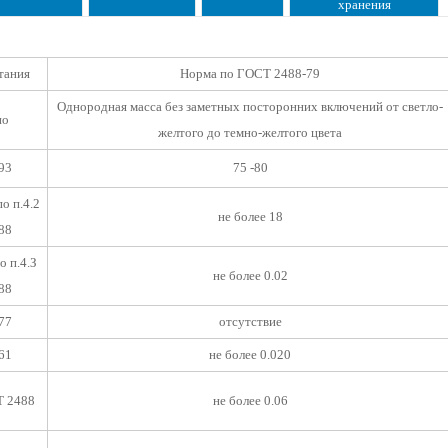
хранения
тания
Норма по ГОСТ 2488-79
Однородная масса без заметных посторонних включений от светло-
но
желтого до темно-желтого цвета
93
75 -80
о п.4.2
не более 18
88
о п.4.З
не более 0.02
88
77
отсутствие
61
не более 0.020
Т 2488
не более 0.06