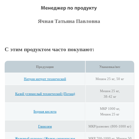
Ячная Татьяна Павловна
С этим продуктом часто покупают:
Продукция
Упаковка/вес
Натрия нитрит технический
Мешок 25 кг, 50 кг
Мешок 25 кг,
Калий углекислый технический (Поташ)
38-42 кг
МКР 1000 кг,
Борная кислота
Мешок 25 кг
Глинозем
МКР/разновес (800-1000 кг)
Железный купорос (Железо сернокислое
МКР 700-1000 кг, Мешок 50