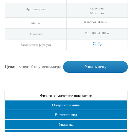
Казахстан,
Производство
Монголия
ФФ-95А, ФФС-95
Марка
МКР 800-1500 кг
Упаковка
CaF
Химическая формула
2
Цена:
уточняйте у менеджера
Узнать цену
Физико-химические показатели
Общее описание
Внешний вид
Упаковка