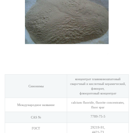
концентрат плавиковошпатовый
сварочный и кислотный керамический,
Синонимы
флюорит,
флюоритовый концентрат
calcium fluoride, fluorite concentrates,
Международное название
fluor spar
7789-75-5
CAS №
29219-91,
ГОСТ
4421-73