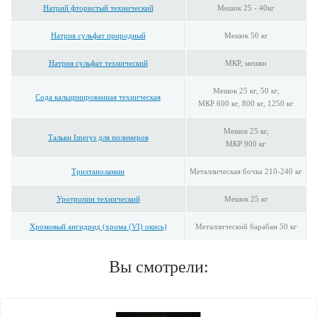
Натрий фтористый технический
Мешок 25 - 40кг
Натрия сульфат природный
Мешок 50 кг
Натрия сульфат технический
МКР, мешки
Мешок 25 кг, 50 кг,
Сода кальцинированная техническая
МКР 600 кг, 800 кг, 1250 кг
Мешок 25 кг,
Тальки Imerys для полимеров
МКР 900 кг
Триэтаноламин
Металлическая бочка 210-240 кг
Уротропин технический
Мешок 25 кг
Хромовый ангидрид (хрома (VI) окись)
Металлический барабан 50 кг
Вы смотрели: