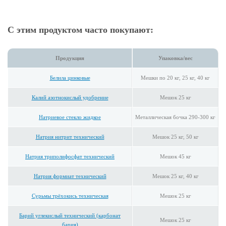
С этим продуктом часто покупают:
Продукция
Упаковка/вес
Белила цинковые
Мешки по 20 кг, 25 кг, 40 кг
Калий азотнокислый удобрение
Мешок 25 кг
Натриевое стекло жидкое
Металлическая бочка 290-300 кг
Натрия нитрит технический
Мешок 25 кг, 50 кг
Натрия триполифосфат технический
Мешок 45 кг
Натрия формиат технический
Мешок 25 кг, 40 кг
Сурьмы трёхокись техническая
Мешок 25 кг
Барий углекислый технический (карбонат
Мешок 25 кг
бария)