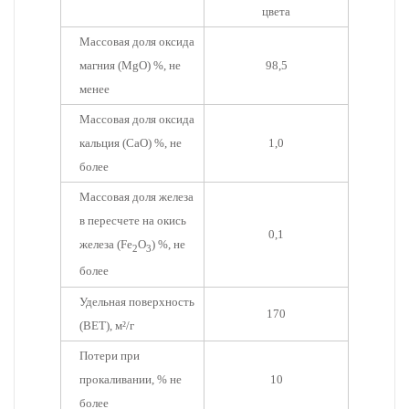
цвета
Массовая доля оксида
магния (MgO) %, не
98,5
менее
Массовая доля оксида
кальция (CaO) %, не
1,0
более
Массовая доля железа
в пересчете на окись
0,1
железа (Fe
O
) %, не
2
3
более
Удельная поверхность
170
(ВЕТ), м²/г
Потери при
прокаливании, % не
10
более