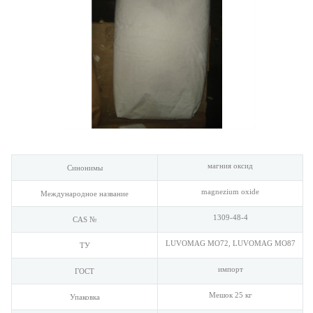
магния оксид
Синонимы
magnezium oxide
Международное название
1309-48-4
CAS №
LUVOMAG MO72, LUVOMAG MO87
ТУ
импорт
ГОСТ
Мешок 25 кг
Упаковка