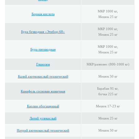
МКР 1000 кг,
Борная кислота
Мешок 25 кг
МКР 1000 кг,
Бура безводная «Этибор-68»
Мешок 25 кг
МКР 1000 кг,
Бура пятиводная
Мешок 25 кг
Глинозем
МКР/разновес (800-1000 кг)
Калий азотнокислый технический
Мешок 50 кг
Барабан 91 кг,
Канифоль сосновая живичная
бочка 225 кг
Каолин обогащенный
Мешок 17-23 кг
Литий углекислый
Мешок 25 кг
Натрий азотнокислый технический
Мешок 50 кг