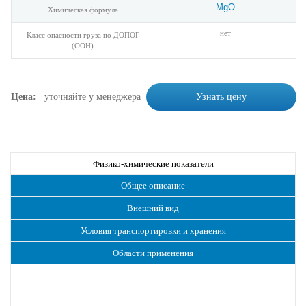
MgO
Химическая формула
нет
Класс опасности груза по ДОПОГ
(ООН)
Цена:
уточняйте у менеджера
Узнать цену
Физико-химические показатели
Общее описание
Внешний вид
Условия транспортировки и хранения
Области применения