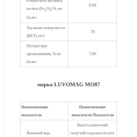
в пересчете на окись
0,08
железа (Fe
O
) %, не
2
3
более
Удельная поверхность
70
(ВЕТ), м²/г
Потери при
прокаливании, % не
7,00
более
марка LUVOMAG MO87
Наименование
Наименование
показателя
показателя Показатели
Кристаллический
Внешний вид
сыпучий порошок белого