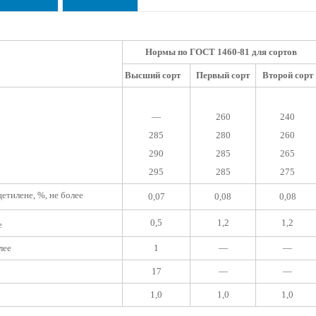
Нормы по ГОСТ 1460-81 для сортов
Высший сорт
Первый сорт
Второй сорт
—
260
240
285
280
260
290
285
265
295
285
275
ацетилене, %, не более
0,07
0,08
0,08
0,5
1,2
1,2
е
лее
1
—
—
17
—
—
1,0
1,0
1,0