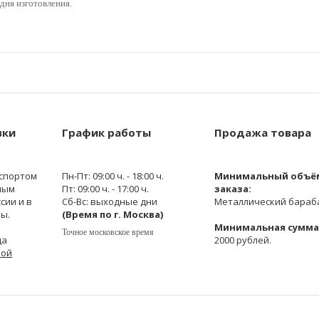
дня изготовления.
вки
График работы
Продажа товара
спортом
Пн-Пт: 09:00 ч. - 18:00 ч.
Минимальный объё
ным
Пт: 09:00 ч. - 17:00 ч.
заказа:
сии и в
Сб-Вс: выходные дни
Металлический бараба
ы.
(Время по г. Москва)
Минимальная сумма 
Точное московское время
да
2000 рублей.
кой