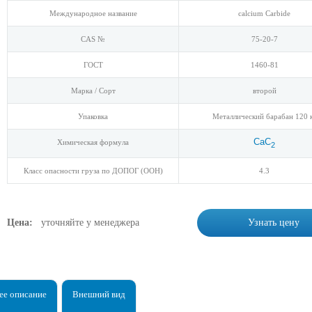
Международное название
calcium Carbide
CAS №
75-20-7
ГОСТ
1460-81
Марка / Сорт
второй
Упаковка
Металлический барабан 120 
СаС
Химическая формула
2
Класс опасности груза по ДОПОГ (ООН)
4.3
Цена:
уточняйте у менеджера
Узнать цену
е описание
Внешний вид