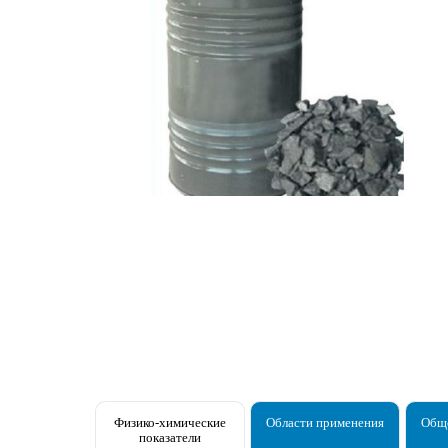
Физико-химические
Области применения
Обще
показатели