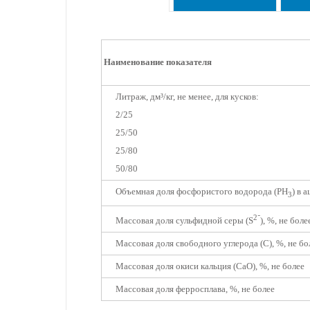
Наименование показателя
Литраж, дм³/кг, не менее, для кусков:
2/25
25/50
25/80
50/80
Объемная доля фосфористого водорода (РН
) в 
3
2־
Массовая доля сульфидной серы (S
), %, не боле
Массовая доля свободного углерода (С), %, не бо
Массовая доля окиси кальция (СаО), %, не более
Массовая доля ферросплава, %, не более