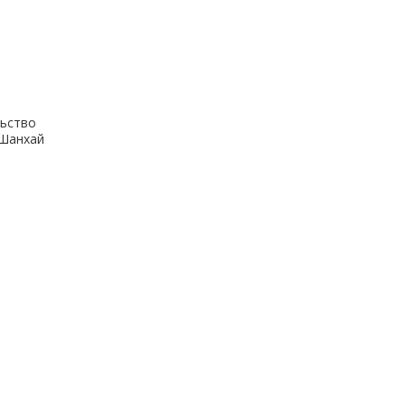
ьство
.Шанхай