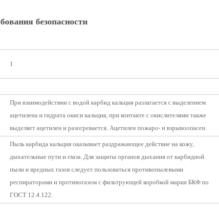
бования безопасности
1
При взаимодействии с водой карбид кальция разлагается с выделением
ацетилена и гидрата окиси кальция, при контакте с окислителями также
выделяет ацетилен и разогревается. Ацетилен пожаро- и взрывоопасен.
Пыль карбида кальция оказывает раздражающее действие на кожу,
дыхательные пути и глаза. Для защиты органов дыхания от карбидной
пыли и вредных газов следует пользоваться противопылевыми
респираторами и противогазом с фильтрующей коробкой марки БКФ по
ГОСТ 12.4.122.