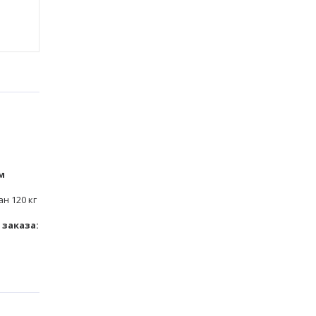
м
н 120 кг
заказа: