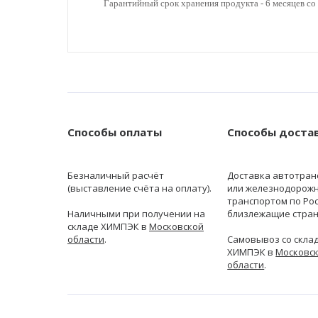
Гарантийный срок хранения продукта - 6 месяцев со 
Способы оплаты
Способы доста
Безналичный расчёт
Доставка автотран
(выставление счёта на оплату).
или железнодорож
транспортом по Рос
Наличными при получении на
близлежащие стран
складе ХИМПЭК в
Московской
области
.
Самовывоз со скла
ХИМПЭК в
Московс
области
.