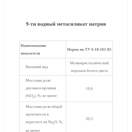
9-ти водный метасиликат натрия
Наименование
Норма по ТУ 6-18-161-82
показателя
Мелкокристаллический
Внешний вид
порошок белого цвета
Массовая доля
двуокиси кремния
19,0
(SiO
), %, не менее
2
Массовая доля общей
щелочности в
20,5
пересчете на Na
O, %,
2
не менее