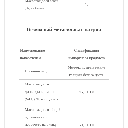
Массовая доля влаги
45
,%, не более
Безводный метасиликат натрия
Наименование
Спецификация
показателей
импортного продукта
Мелкокристаллические
Внешний вид
гранулы белого цвета
Массовая доля
диоксида кремния
46,0 ± 1,0
(SiO
), %, в пределах
2
Массовая доля общей
щелочности в
пересчете на оксид
50,5 ± 1,0