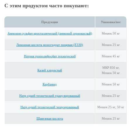
С этим продуктом часто покупают:
Продукция
Упаковка/вес
Аммония сульфат кристаллический (аммоний сернокислый)
Мешок 50 кг
Лимонная кислота моногидрат пищевая (E330)
Мешок 25 кг
Натрия триполифосфат технический
Мешок 45 кг
МКР 850 кг,
Калий хлористый
Мешок 50 кг
Карбамид
Мешок 50 кг
Натр едкий технический гранулированный
Мешок 25 кг
Натр едкий технический чешуированный
Мешок 25 кг, 50 кг
Щавелевая кислота
Мешок 25 кг