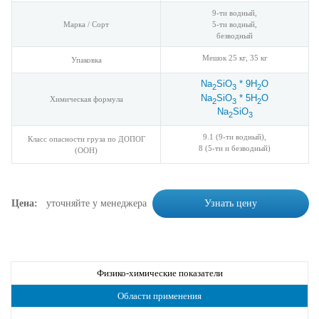
9-ти водный,
Марка / Сорт
5-ти водный,
безводный
Мешок 25 кг, 35 кг
Упаковка
Na
SiO
* 9H
O
2
3
2
Na
SiO
* 5H
O
Химическая формула
2
3
2
Na
SiO
2
3
9.1 (9-ти водный),
Класс опасности груза по ДОПОГ
8 (5-ти и безводный)
(ООН)
Цена:
уточняйте у менеджера
Узнать цену
Физико-химические показатели
Области применения