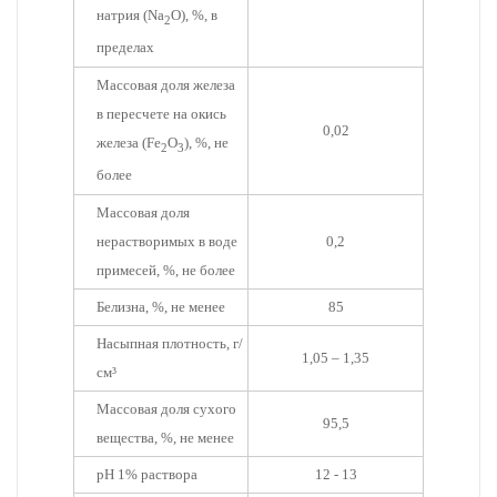
натрия (Na
O), %, в
2
пределах
Массовая доля железа
в пересчете на окись
0,02
железа (Fe
O
), %, не
2
3
более
Массовая доля
нерастворимых в воде
0,2
примесей, %, не более
Белизна, %, не менее
85
Насыпная плотность, г/
1,05 – 1,35
см³
Массовая доля сухого
95,5
вещества, %, не менее
рН 1% раствора
12 - 13