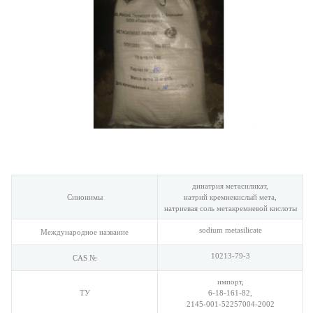
динатрия метасиликат,
Синонимы
натрий кремнекислый мета,
натриевая соль метакремневой кислоты
sodium metasilicate
Международное название
10213-79-3
CAS №
импорт,
ТУ
6-18-161-82,
2145-001-52257004-2002