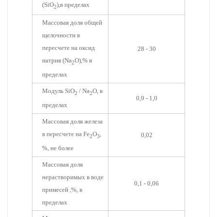
(SiO
),в пределах
2
Массовая доля общей
щелочности в
пересчете на оксид
28 - 30
натрия (Na
O),% в
2
пределах
Модуль SiO
/ Na
O, в
2
2
0,9 - 1,0
пределах
Массовая доля железа
в пересчете на Fe
O
,
0,02
2
3
%, не более
Массовая доля
нерастворимых в воде
0,1 - 0,06
примесей ,%, в
пределах