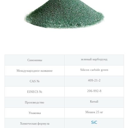
зеленый карборунд
Синонимы
Silicon carbide green
Международное название
409-21-2
CAS №
206-992-8
EINECS №
Китай
Производство
Мешок 25 кг
Упаковка
SiC
Химическая формула