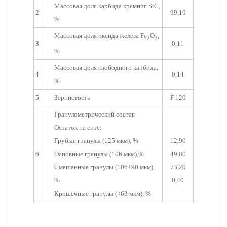
Массовая доля карбида кремния SiC,
2
99,19
%
Массовая доля оксида железа Fe
O
,
2
3
3
0,11
%
Массовая доля свободного карбида,
4
0,14
%
5
Зернистость
F 120
Гранулометрический состав
Остаток на сите:
Грубые гранулы (125 мкм), %
12,90
6
Основные гранулы (106 мкм),%
49,80
Смешанные гранулы (106+90 мкм),
73,20
%
0,40
Крошечные гранулы (<63 мкм), %