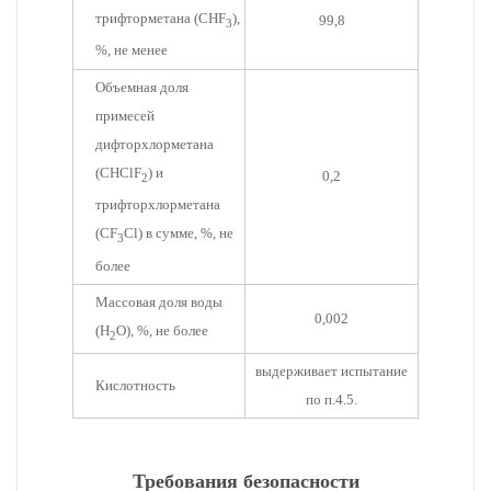
трифторметана (CHF
),
99,8
3
%, не менее
Объемная доля
примесей
дифторхлорметана
(CHClF
) и
0,2
2
трифторхлорметана
(CF
Cl) в сумме, %, не
3
более
Массовая доля воды
0,002
(H
O), %, не более
2
выдерживает испытание
Кислотность
по п.4.5.
Требования безопасности