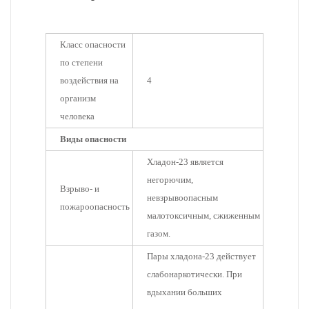
Класс опасности
по степени
воздействия на
4
организм
человека
Виды опасности
Хладон-23 является
негорючим,
Взрыво- и
невзрывоопасным
пожароопасность
малотоксичным, сжиженным
газом.
Пары хладона-23 действует
слабонаркотически. При
вдыхании больших