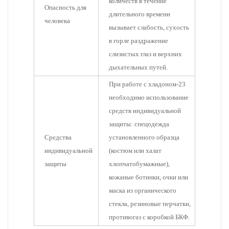
количеств в течение
Опасность для
длительного времени
человека
вызывает слабость, сухость
в горле раздражение
слизистых глаз и верхних
дыхательных путей.
При работе с хладоном-23
необходимо использование
средств индивидуальной
защиты: спецодежда
Средства
установленного образца
индивидуальной
(костюм или халат
защиты
хлопчатобумажные),
кожаные ботинки, очки или
маска из органического
стекла, резиновые перчатки,
противогаз с коробкой БКФ.