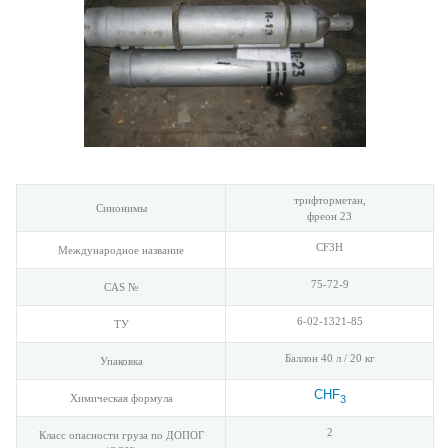
трифторметан,
Синонимы
фреон 23
CF3H
Международное название
75-72-9
CAS №
6-02-1321-85
ТУ
Баллон 40 л / 20 кг
Упаковка
CHF
Химическая формула
3
2
Класс опасности груза по ДОПОГ