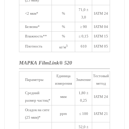
(25 мкм)*
71,0 ±
<2 мкм*
%
IATM 24
3,0
Белизна*
%
≥ 90
IATM 04
Влажность**
%
≤ 0,15
IATM 15
Плотность
3
610
IATM 05
кг/м
МАРКА FilmLink® 520
Единица
Тестовый
Параметры
Значение
измерения
метод
Средний
1,80 ±
мкм
IATM 24
размер частиц*
0,25
Осадок на сите
ppm
≤ 100
IATM 21
(25 мкм)*
52,0 ±