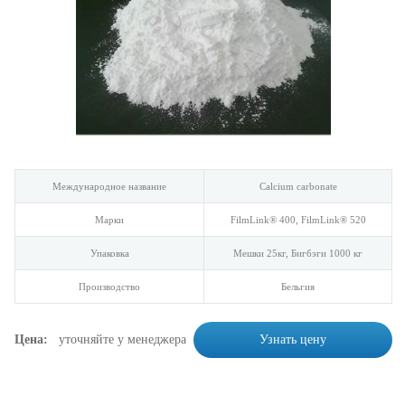
Международное название
Calcium carbonate
Марки
FilmLink® 400, FilmLink® 520
Упаковка
Мешки 25кг, Бигбэги 1000 кг
Производство
Бельгия
Цена:
уточняйте у менеджера
Узнать цену