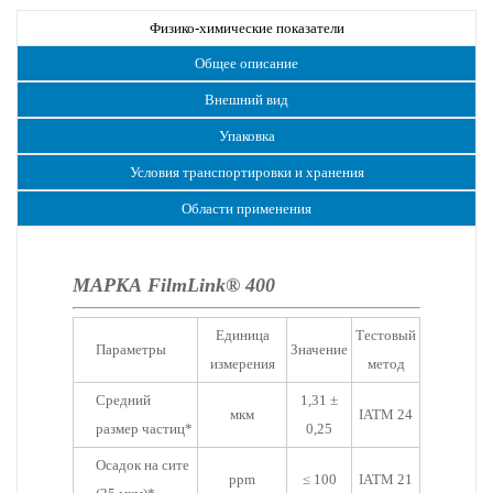
Физико-химические показатели
Общее описание
Внешний вид
Упаковка
Условия транспортировки и хранения
Области применения
МАРКА FilmLink® 400
Единица
Тестовый
Параметры
Значение
измерения
метод
Средний
1,31 ±
мкм
IATM 24
размер частиц*
0,25
Осадок на сите
ppm
≤ 100
IATM 21