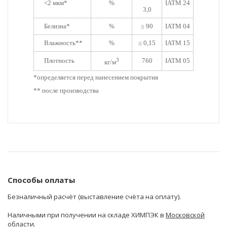
<2 мкм*
%
IATM 24
3,0
Белизна*
%
≥ 90
IATM 04
Влажность**
%
≤ 0,15
IATM 15
Плотность
3
760
IATM 05
кг/м
*определяется перед нанесением покрытия
** после производства
Способы оплаты
Безналичный расчёт (выставление счёта на оплату).
Наличными при получении на складе ХИМПЭК в
Московской
области
.