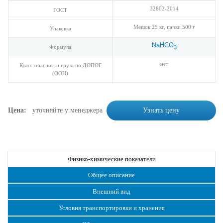
32802-2014
ГОСТ
Мешок 25 кг, пачки 500 г
Упаковка
NaHCO
Формула
3
нет
Класс опасности груза по ДОПОГ
(ООН)
Цена:
уточняйте у менеджера
Узнать цену
Физико-химические показатели
Общее описание
Внешний вид
Условия транспортировки и хранения