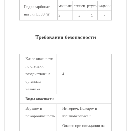
мышьяк
свинец
ртуть
кадмий
Гидрокарбонат
натрия E500 (ii)
3
5
1
-
Требования безопасности
Класс опасности
по степени
воздействия на
4
организм
человека
Виды опасности
Взрыво- и
Не горюч. Пожаро- и
пожароопасность
взрывобезопасен.
Опасен при попадании на