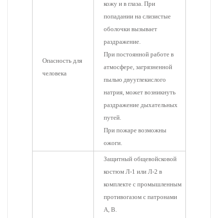
кожу и в глаза. При
попадании на слизистые
оболочки вызывает
раздражение.
При постоянной работе в
Опасность для
атмосфере, загрязненной
человека
пылью двууглекислого
натрия, может возникнуть
раздражение дыхательных
путей.
При пожаре возможны
ожоги.
Защитный общевойсковой
костюм Л-1 или Л-2 в
комплекте с промышленным
противогазом с патронами
А, В.