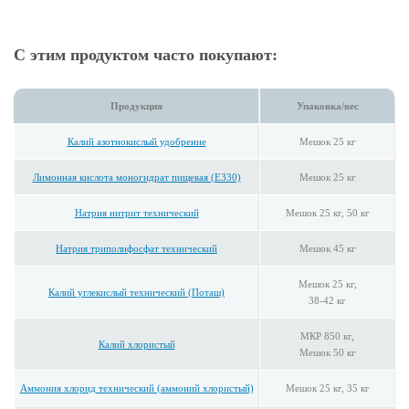
С этим продуктом часто покупают:
Продукция
Упаковка/вес
Калий азотнокислый удобрение
Мешок 25 кг
Лимонная кислота моногидрат пищевая (E330)
Мешок 25 кг
Натрия нитрит технический
Мешок 25 кг, 50 кг
Натрия триполифосфат технический
Мешок 45 кг
Мешок 25 кг,
Калий углекислый технический (Поташ)
38-42 кг
МКР 850 кг,
Калий хлористый
Мешок 50 кг
Аммония хлорид технический (аммоний хлористый)
Мешок 25 кг, 35 кг