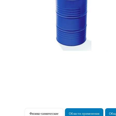
Физико-химические
Области применения
Обще