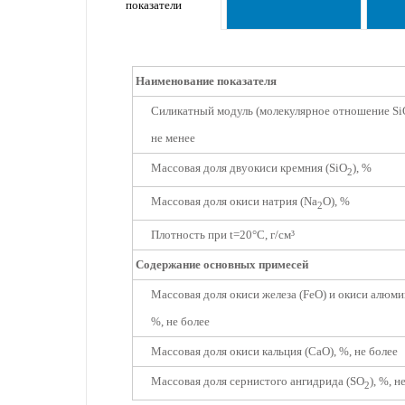
показатели
Наименование показателя
Силикатный модуль (молекулярное отношение Si
не менее
Массовая доля двуокиси кремния (SiO
), %
2
Массовая доля окиси натрия (Na
O), %
2
Плотность при t=20°С, г/см³
Содержание основных примесей
Массовая доля окиси железа (FeO) и окиси алюми
%, не более
Массовая доля окиси кальция (CaO), %, не более
Массовая доля сернистого ангидрида (SO
), %, н
2