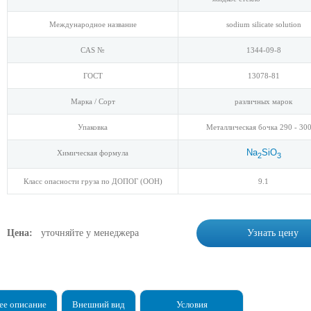
Международное название
sodium silicate solution
CAS №
1344-09-8
ГОСТ
13078-81
Марка / Сорт
различных марок
Упаковка
Металлическая бочка 290 - 300
Na
SiO
Химическая формула
2
3
Класс опасности груза по ДОПОГ (ООН)
9.1
Цена:
уточняйте у менеджера
Узнать цену
е описание
Внешний вид
Условия