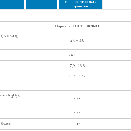
транспортировки и
хранения
Норма по ГОСТ 13078-81
O
к Na
O),
2
2
2,6 – 3,6
24,1 - 39,3
7,9 - 13,8
1,35 - 1,52
ния (Al
O
),
2
3
0,25
0,20
е более
0,15