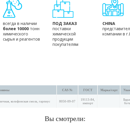
всегда в наличии
ПОД ЗАКАЗ
CHINA
более 10000
тонн
поставки
представител
химического
химической
компании в г
сырья и реагентов
продукции
покупателям
онимы
CAS №
ГОСТ
Марка/сорт
Упак
19113-84,
Бара
вичная, колофонская смола, гарпиус
8050-09-07
импорт
боч
Вы смотрели: