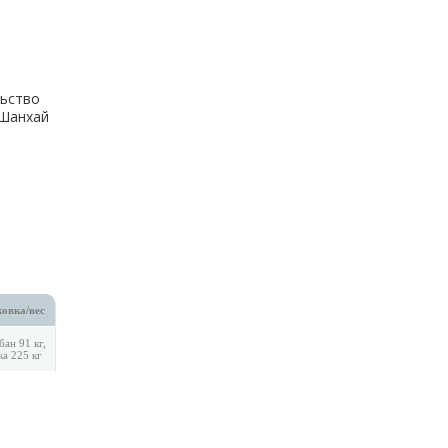
ьство
.Шанхай
овка/вес
бан 91 кг,
ка 225 кг