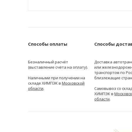
Способы оплаты
Способы доста
Безналичный расчёт
Доставка автотран
(выставление счёта на оплату).
или железнодорож
транспортом по Рос
Наличными при получении на
близлежащие стран
складе ХИМПЭК в
Московской
области
.
Самовывоз со скла
ХИМПЭК в
Московс
области
.