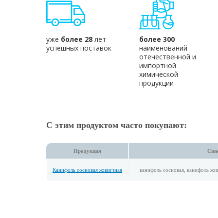
уже
более 28
лет
более 300
успешных поставок
наименований
отечественной и
импортной
химической
продукции
С этим продуктом часто покупают:
Продукция
Син
Канифоль сосновая живичная
канифоль сосновая, канифоль жи