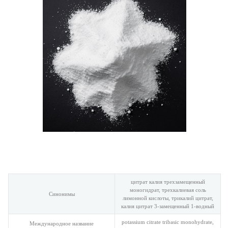
цитрат калия трехзамещенный
моногидрат, трехкалиевая соль
Синонимы
лимонной кислоты, трикалий цитрат,
калия цитрат 3-замещенный 1-водный
potassium citrate tribasic monohydrate,
Международное название