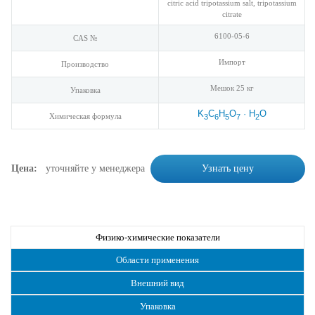
citric acid tripotassium salt, tripotassium
citrate
6100-05-6
CAS №
Импорт
Производство
Мешок 25 кг
Упаковка
K
C
H
O
· H
O
Химическая формула
3
6
5
7
2
Цена:
уточняйте у менеджера
Узнать цену
Физико-химические показатели
Области применения
Внешний вид
Упаковка